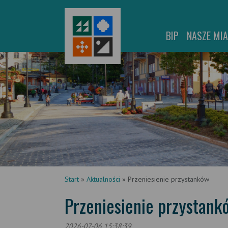
BIP
NASZE MI
Start
»
Aktualności
»
Przeniesienie przystanków
Przeniesienie przystank
2026-07-06 15:38:39