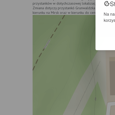
S
przystanków w dotychczasowej lokalizacji mało kto ko
Zmiana dotyczy przystankó Grunwaldzka / Wiejska w o
kierunku na Mirsk oraz w kierunku do centrum miasta) 
Na na
korzys