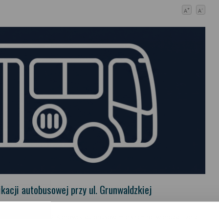
+
-
A
A
ikacji autobusowej przy ul. Grunwaldzkiej
bliżej sklepu DINO. Kierowcy autobusów miejskich potwierdzali, że z