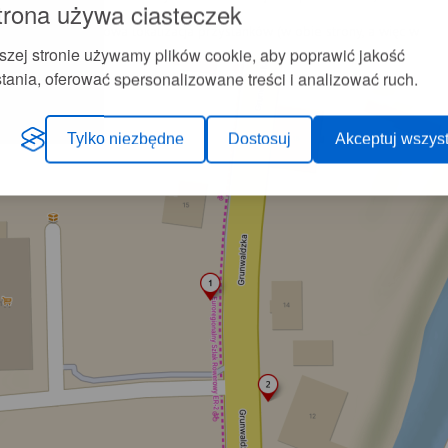
trona używa ciasteczek
rzystał.
bu kierunkach. Nowa lokalizacja przystanków (w obie strony, a więc w
na planie miasta:
szej stronie używamy plików cookie, aby poprawić jakość
tania, oferować spersonalizowane treści i analizować ruch.
Tylko niezbędne
Dostosuj
Akceptuj wszyst