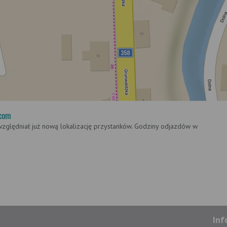
com
względniał już nową lokalizację przystanków. Godziny odjazdów w
Inf