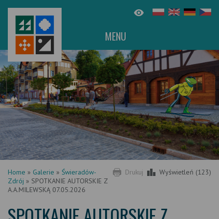
MENU
Home
»
Galerie
»
Świeradów-
Drukuj
Wyświetleń (123)
Zdrój
»
SPOTKANIE AUTORSKIE Z
A.A.MILEWSKĄ 07.05.2026
SPOTKANIE AUTORSKIE Z