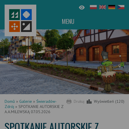
MENU
Domů
»
Galerie
»
Świeradów-
Drukuj
Wyświetleń (120)
Zdrój
»
SPOTKANIE AUTORSKIE Z
A.A.MILEWSKĄ 07.05.2026
SPOTKANIE AUTORSKIE Z