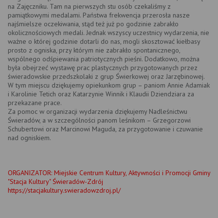
na Zajęczniku. Tam na pierwszych stu osób czekaliśmy z
pamiątkowymi medalami. Państwa frekwencja przerosła nasze
najśmielsze oczekiwania, stąd też już po godzinie zabrakło
okolicznościowych medali. Jednak wszyscy uczestnicy wydarzenia, nie
ważne o której godzinie dotarli do nas, mogli skosztować kiełbasy
prosto z ogniska, przy którym nie zabrakło spontanicznego,
wspólnego odśpiewania patriotycznych pieśni. Dodatkowo, można
była obejrzeć wystawę prac plastycznych przygotowanych przez
świeradowskie przedszkolaki z grup Świerkowej oraz Jarzębinowej.
W tym miejscu dziękujemy opiekunkom grup – paniom Annie Adamiak
i Karolinie Tetich oraz Katarzynie Winnik i Klaudii Dziendziara za
przekazane prace.
Za pomoc w organizacji wydarzenia dziękujemy Nadleśnictwu
Świeradów, a w szczególności panom leśnikom – Grzegorzowi
Schubertowi oraz Marcinowi Maguda, za przygotowanie i czuwanie
nad ogniskiem.
ORGANIZATOR: Miejskie Centrum Kultury, Aktywności i Promocji Gminy
"Stacja Kultury" Świeradów-Zdrój
https://stacjakultury.swieradowzdroj.pl/