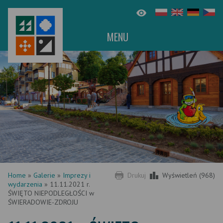
MENU
Home
»
Galerie
»
Imprezy i
Drukuj
Wyświetleń (968)
wydarzenia
»
11.11.2021 r.
ŚWIĘTO NIEPODLEGŁOŚCI w
ŚWIERADOWIE-ZDROJU