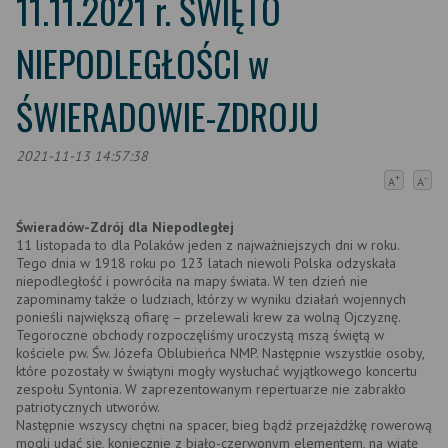
11.11.2021 r. ŚWIĘTO
NIEPODLEGŁOŚCI w
ŚWIERADOWIE-ZDROJU
2021-11-13 14:57:38
+
-
A
A
Świeradów-Zdrój dla Niepodległej
11 listopada to dla Polaków jeden z najważniejszych dni w roku.
Tego dnia w 1918 roku po 123 latach niewoli Polska odzyskała
niepodległość i powróciła na mapy świata. W ten dzień nie
zapominamy także o ludziach, którzy w wyniku działań wojennych
ponieśli największą ofiarę – przelewali krew za wolną Ojczyznę.
Tegoroczne obchody rozpoczęliśmy uroczystą mszą świętą w
kościele pw. Św. Józefa Oblubieńca NMP. Następnie wszystkie osoby,
które pozostały w świątyni mogły wysłuchać wyjątkowego koncertu
zespołu Syntonia. W zaprezentowanym repertuarze nie zabrakło
patriotycznych utworów.
Następnie wszyscy chętni na spacer, bieg bądź przejażdżkę rowerową
mogli udać się, koniecznie z biało-czerwonym elementem, na wiatę