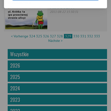
Zapraszamy na
MINIGOLFA
2011-08-22 15:30:31
< Vorherige
324
325
326
327
328
329
330
331
332
333
Nächste >
Wszystkie
2026
2025
2024
2023