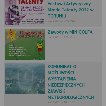
Festiwal Artystyczny
Młode Talenty 2012 w
TORUNIU
2011-09-06 09:57:48
Zawody w MINIGOLFA
2011-09-05 12:53:03
KOMUNIKAT O
MOŻLIWOŚCI
WYSTĄPIENIA
NIEBEZPIECZNYCH
ZJAWISK
METEOROLOGICZNYCH
2011-09-05 10:01:51