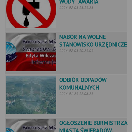
WODY - AWARIA
2026-02-03 13:19:23
NABÓR NA WOLNE
STANOWISKO URZĘDNICZE
2026-02-03 10:29:09
ODBIÓR ODPADÓW
KOMUNALNYCH
2026-01-29 12:06:21
OGŁOSZENIE BURMISTRZA
MIASTA ŚWIERADÓW-