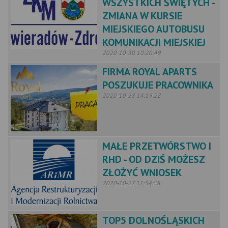
WSZYSTKICH ŚWIĘTYCH -
ZMIANA W KURSIE
MIEJSKIEGO AUTOBUSU
KOMUNIKACJI MIEJSKIEJ
2020-10-30 10:20:49
FIRMA ROYAL APARTS
POSZUKUJE PRACOWNIKA
2020-10-28 14:19:28
MAŁE PRZETWÓRSTWO I
RHD - OD DZIŚ MOŻESZ
ZŁOŻYĆ WNIOSEK
2020-10-27 11:54:58
TOP5 DOLNOŚLĄSKICH