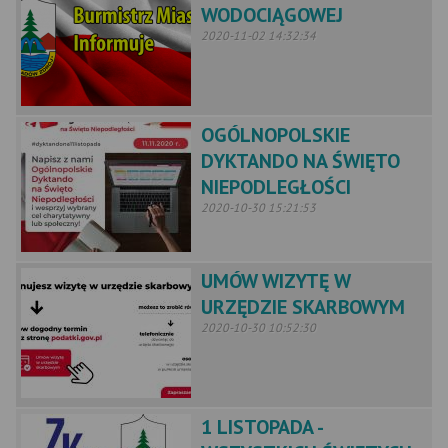
WODOCIĄGOWEJ
2020-11-02 14:32:34
OGÓLNOPOLSKIE
DYKTANDO NA ŚWIĘTO
NIEPODLEGŁOŚCI
2020-10-30 15:21:53
UMÓW WIZYTĘ W
URZĘDZIE SKARBOWYM
2020-10-30 10:52:30
1 LISTOPADA -