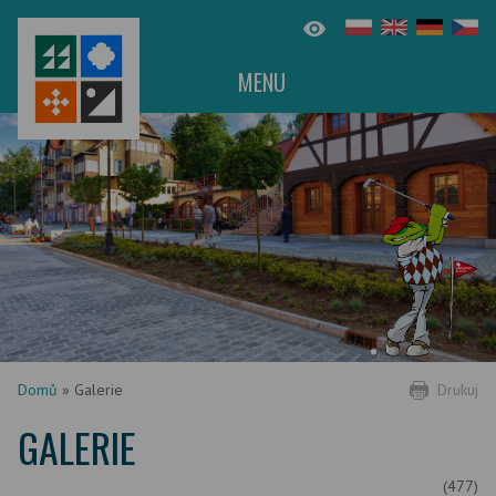
MENU
Domů
»
Galerie
Drukuj
GALERIE
(477)