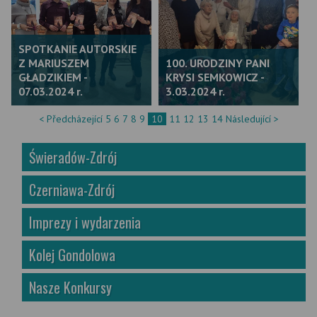
SPOTKANIE AUTORSKIE
Z MARIUSZEM
100. URODZINY PANI
GŁADZIKIEM -
KRYSI SEMKOWICZ -
07.03.2024 r.
3.03.2024 r.
< Předcházející
5
6
7
8
9
10
11
12
13
14
Následující >
Świeradów-Zdrój
Czerniawa-Zdrój
Imprezy i wydarzenia
Kolej Gondolowa
Nasze Konkursy