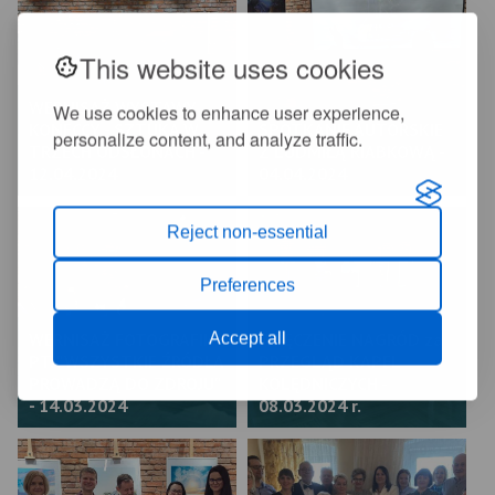
This website uses cookies
WERNISAŻ WYSTAWY
We use cookies to enhance user experience,
KONECCY - SZTUKA W
SPOTKANIE AUTORSKIE
personalize content, and analyze traffic.
TRZECH ODSŁONACH -
Z LUDMIŁĄ RIABKOWĄ -
12.04.2024
04.04.2024
Reject non-essential
Preferences
WERNISAŻ FOTOGRAFII
Accept all
WRĘCZENIE NAGRÓD za
PT. "WSZYSTKIE ŹRÓDŁA
PRZEGLĄD KAPEL
PROWADZĄ DO ZDROJU"
KOLĘDNICZYCH -
- 14.03.2024
08.03.2024 r.