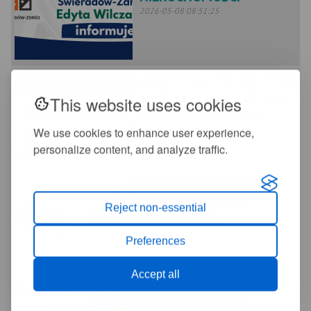
2026-05-08 08:51:25
EMERYTURA TO NIE TYLKO
WIEK, LICZY SIĘ TEŻ STAŻ
This website uses cookies
UBEZPIECZENIOWY W
We use cookies to enhance user experience,
KRUS!
personalize content, and analyze traffic.
2026-05-05 14:15:52
KONKURS KULINARNY
"POLSKA SMAKUJE"
Reject non-essential
2026-05-05 12:31:06
Preferences
Accept all
DOTACJE NA USŁUGI
ROZWOJOWE DLA