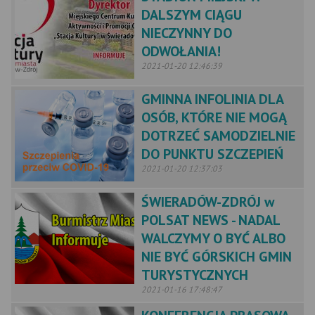
DALSZYM CIĄGU
NIECZYNNY DO
ODWOŁANIA!
2021-01-20 12:46:39
GMINNA INFOLINIA DLA
OSÓB, KTÓRE NIE MOGĄ
DOTRZEĆ SAMODZIELNIE
DO PUNKTU SZCZEPIEŃ
2021-01-20 12:37:03
ŚWIERADÓW-ZDRÓJ w
POLSAT NEWS - NADAL
WALCZYMY O BYĆ ALBO
NIE BYĆ GÓRSKICH GMIN
TURYSTYCZNYCH
2021-01-16 17:48:47