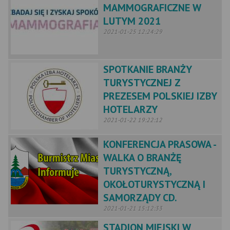
MAMMOGRAFICZNE W
LUTYM 2021
2021-01-25 12:24:29
SPOTKANIE BRANŻY
TURYSTYCZNEJ Z
PREZESEM POLSKIEJ IZBY
HOTELARZY
2021-01-22 19:22:12
KONFERENCJA PRASOWA -
WALKA O BRANŻĘ
TURYSTYCZNĄ,
OKOŁOTURYSTYCZNĄ I
SAMORZĄDY CD.
2021-01-21 15:12:33
STADION MIEJSKI W