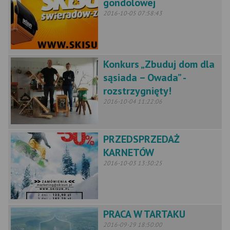
gondolowej
2016-10-05 07:58:43
Konkurs „Zbuduj dom dla
sąsiada – Owada” -
rozstrzygnięty!
2016-10-04 11:22:06
PRZEDSPRZEDAŻ
KARNETÓW
2016-10-03 13:30:25
PRACA W TARTAKU
2016-09-29 18:50:00