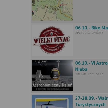
06.10. - Bike M
2012-10-01 09:50:44
06.10. - VI Ast
Nieba
2012-09-27 15:14:32
27-28.09. - Wal
Turystycznych