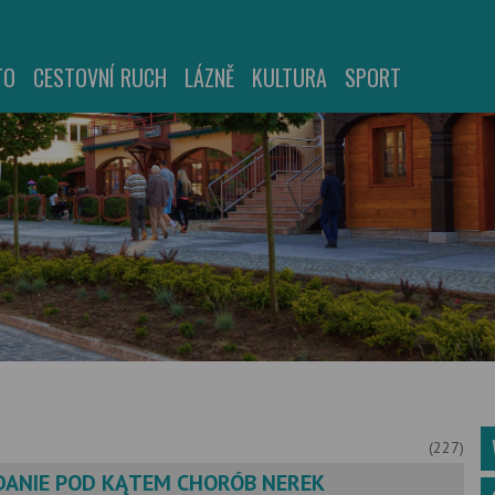
TO
CESTOVNÍ RUCH
LÁZNĚ
KULTURA
SPORT
(227)
DANIE POD KĄTEM CHORÓB NEREK