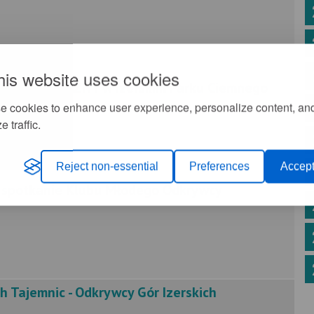
his website uses cookies
 ASTRONOMICZNY w Izerskim Parku Ciemnego
e cookies to enhance user experience, personalize content, an
e traffic.
Reject non-essential
Preferences
Accept
ne spotkanie Klubu Młodego Odkrywcy
h Tajemnic - Odkrywcy Gór Izerskich