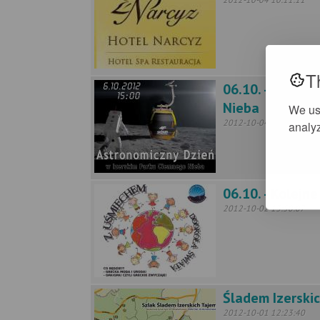
T
06.10. - DZIEŃ
Nieba
We us
2012-10-04 08:46:30
analyz
06.10. - Kolej
2012-10-02 13:50:07
Śladem Izerskic
2012-10-01 12:23:40