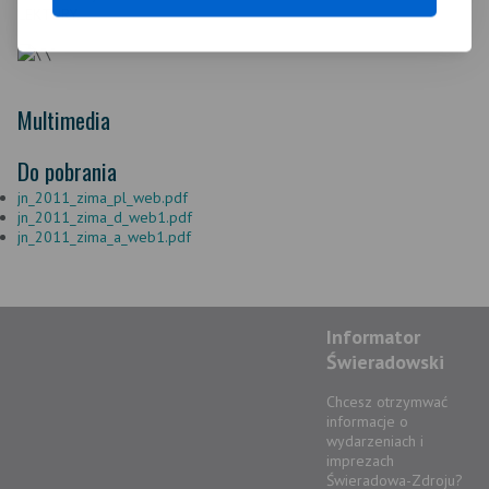
LEKTURY.
Multimedia
Do pobrania
jn_2011_zima_pl_web.pdf
jn_2011_zima_d_web1.pdf
jn_2011_zima_a_web1.pdf
Informator
Świeradowski
Chcesz otrzymwać
informacje o
wydarzeniach i
imprezach
Świeradowa-Zdroju?