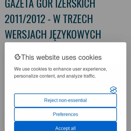
GAZETA GÓR IZERSKICH
2011/2012 - W TRZECH
WERSJACH JĘZYKOWYCH
2011-12-27 10:40:30
+
-
A
A
This website uses cookies
We use cookies to enhance user experience,
personalize content, and analyze traffic.
Reject non-essential
Preferences
ZAPRASZAMY DO OGLĄDANIA GAZETY GÓR IZERSKICH NA ZIMĘ
Accept all
2011/2012, ZREALIZOWANEJ WE WSPÓŁPRACY Z CZECHAMI. MIŁEJ