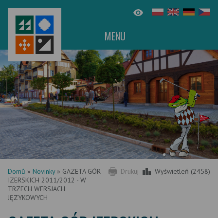
MENU
Domů
»
Novinky
»
GAZETA GÓR
Drukuj
Wyświetleń (2458)
IZERSKICH 2011/2012 - W
TRZECH WERSJACH
JĘZYKOWYCH