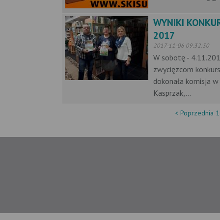
WYNIKI KONKUR
2017
2017-11-06 09:32:30
W sobotę - 4.11.2017
zwycięzcom konkursu
dokonała komisja w 
Kasprzak,...
< Poprzednia
1