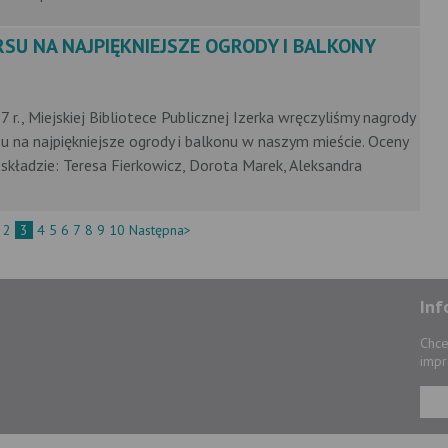
SU NA NAJPIĘKNIEJSZE OGRODY I BALKONY
 r., Miejskiej Bibliotece Publicznej Izerka wręczyliśmy nagrody
 na najpiękniejsze ogrody i balkonu w naszym mieście. Oceny
składzie: Teresa Fierkowicz, Dorota Marek, Aleksandra
2
3
4
5
6
7
8
9
10
Następna>
Inf
Chce
impr