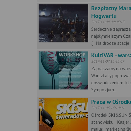
Bezpłatny Mara
Hogwartu
2017-11-08 09:05:13
Serdecznie zaprasz
najsłynniejszym Cza
;) Na drodze stacje:
KultiVAR - wars
2017-11-07 13:43:07
Zapraszamy na wars
Warsztaty poprowadz
doświadczeniem, kt
Sympozjum...
Praca w Ośrod
2017-11-06 14:10:01
Ośrodek SKI&SUN Św
stanowisku: Kasjer 
maila: marketing@sk