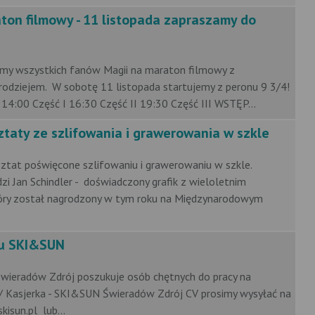
ton filmowy - 11 listopada zapraszamy do
amy wszystkich fanów Magii na maraton filmowy z
rodziejem. W sobotę 11 listopada startujemy z peronu 9 3/4!
 14:00 Część I 16:30 Część II 19:30 Część III WSTĘP...
ztaty ze szlifowania i grawerowania w szkle
ztat poświęcone szlifowaniu i grawerowaniu w szkle.
i Jan Schindler - doświadczony grafik z wieloletnim
óry został nagrodzony w tym roku na Międzynarodowym
ku SKI&SUN
ieradów Zdrój poszukuje osób chętnych do pracy na
/ Kasjerka - SKI&SUN Świeradów Zdrój CV prosimy wysyłać na
isun.pl lub...