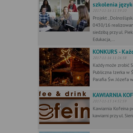
szkolenia języ
2017-11-16 11:39:20
Projekt „Dolnośląsk
0430/16 realizowan
siedzibą przy ul. P
Edukacja,...
KONKURS - Każd
2017-11-16 11:26:38
Każdy może zrobić S
Publiczna Izerka w 
Parafia Św. Józefa w
KAWIARNIA KOF
2017-11-13 14:32:59
Kawiarnia Kofeina p
kawiarni przy ul. S