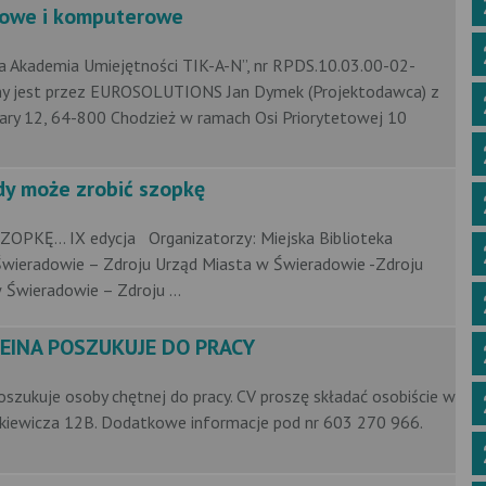
kowe i komputerowe
a Akademia Umiejętności TIK-A-N”, nr RPDS.10.03.00-02-
y jest przez EUROSOLUTIONS Jan Dymek (Projektodawca) z
iekary 12, 64-800 Chodzież w ramach Osi Priorytetowej 10
y może zrobić szopkę
ZOPKĘ... IX edycja Organizatorzy: Miejska Biblioteka
Świeradowie – Zdroju Urząd Miasta w Świeradowie -Zdroju
 Świeradowie – Zdroju ...
EINA POSZUKUJE DO PRACY
oszukuje osoby chętnej do pracy. CV proszę składać osobiście w
ienkiewicza 12B. Dodatkowe informacje pod nr 603 270 966.