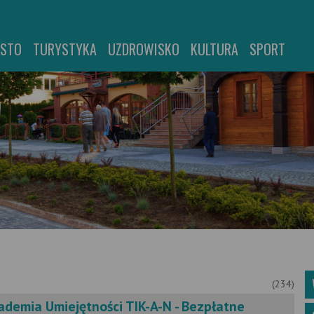
ASTO
TURYSTYKA
UZDROWISKO
KULTURA
SPORT
(234)
ademia Umiejętności TIK-A-N - Bezpłatne