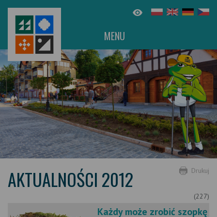
MENU
AKTUALNOŚCI 2012
Drukuj
(227)
Każdy może zrobić szopkę