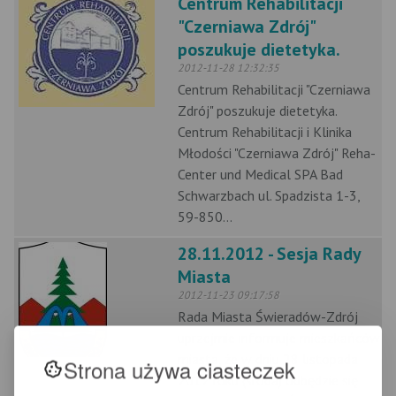
Centrum Rehabilitacji
"Czerniawa Zdrój"
poszukuje dietetyka.
2012-11-28 12:32:35
Centrum Rehabilitacji "Czerniawa
Zdrój" poszukuje dietetyka.
Centrum Rehabilitacji i Klinika
Młodości "Czerniawa Zdrój" Reha-
Center und Medical SPA Bad
Schwarzbach ul. Spadzista 1-3,
59-850...
28.11.2012 - Sesja Rady
Miasta
2012-11-23 09:17:58
Rada Miasta Świeradów-Zdrój
uprzejmie informuje mieszkańców
miasta, że w dniu 28 listopada
Strona używa ciasteczek
2012 roku (środa) odbędzie się