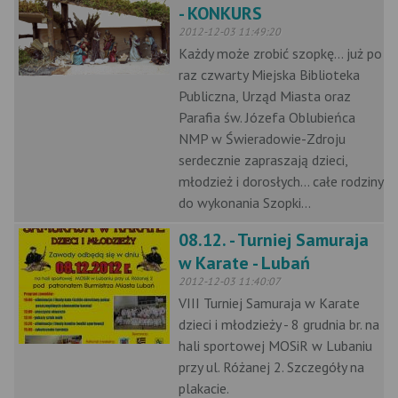
- KONKURS
2012-12-03 11:49:20
Każdy może zrobić szopkę... już po
raz czwarty Miejska Biblioteka
Publiczna, Urząd Miasta oraz
Parafia św. Józefa Oblubieńca
NMP w Świeradowie-Zdroju
serdecznie zapraszają dzieci,
młodzież i dorosłych... całe rodziny
do wykonania Szopki...
08.12. - Turniej Samuraja
w Karate - Lubań
2012-12-03 11:40:07
VIII Turniej Samuraja w Karate
dzieci i młodzieży - 8 grudnia br. na
hali sportowej MOSiR w Lubaniu
przy ul. Różanej 2. Szczegóły na
plakacie.