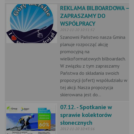
REKLAMA BILBOARDOWA –
ZAPRASZAMY DO
WSPÓŁPRACY
2012-11-20 10:51:52
Szanowni Państwo nasza Gmina
planuje rozpocząć akcję
promocyjną na
wielkoformatowych bilboardach.
W związku z tym zapraszamy
Państwa do składania swoich
propozycji (ofert) współudziału w
tej akcji. Nasza propozycja
skierowana jest do...
07.12. - Spotkanie w
sprawie kolektorów
słonecznych
2012-11-20 10:43:16