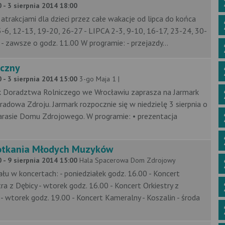
 - 3 sierpnia 2014 18:00
atrakcjami dla dzieci przez całe wakacje od lipca do końca
5-6, 12-13, 19-20, 26-27 - LIPCA 2-3, 9-10, 16-17, 23-24, 30-
- zawsze o godz. 11.00 W programie: - przejazdy...
iczny
 - 3 sierpnia 2014 15:00
3-go Maja 1 |
k Doradztwa Rolniczego we Wrocławiu zaprasza na Jarmark
adowa Zdroju. Jarmark rozpocznie się w niedzielę 3 sierpnia o
tarasie Domu Zdrojowego. W programie: • prezentacja
potkania Młodych Muzyków
 - 9 sierpnia 2014 15:00
Hala Spacerowa Dom Zdrojowy
łu w koncertach: - poniedziałek godz. 16.00 - Koncert
tra z Dębicy - wtorek godz. 16.00 - Koncert Orkiestry z
- wtorek godz. 19.00 - Koncert Kameralny - Koszalin - środa