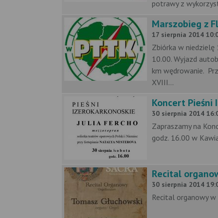
potrawy z wykorzyst
Marszobieg z F
17 sierpnia 2014 10:0
Zbiórka w niedzielę 
10.00. Wyjazd autob
km wędrowanie. Prze
XVIII...
Koncert Pieśni 
30 sierpnia 2014 16:
Zapraszamy na Koncer
godz. 16.00 w Kawi
Recital organow
30 sierpnia 2014 19:
Recital organowy w