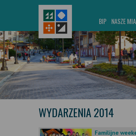
BIP
NASZE MI
WYDARZENIA 2014
Familijne week