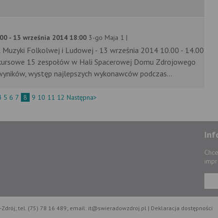
00 - 13 września 2014 18:00
3-go Maja 1 |
Muzyki Folkolwej i Ludowej - 13 września 2014 10.00 - 14.00
nkursowe 15 zespołów w Hali Spacerowej Domu Zdrojowego
 wyników, występ najlepszych wykonawców podczas...
4
5
6
7
8
9
10
11
12
Następna>
Inf
Chce
impr
Zdrój; tel. (75) 78 16 489; email: it@swieradowzdroj.pl |
Deklaracja dostępności