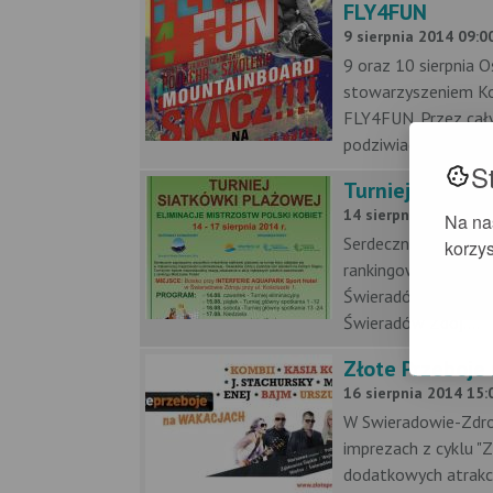
FLY4FUN
9 sierpnia 2014 09:0
9 oraz 10 sierpnia
stowarzyszeniem Kol
FLY4FUN. Przez cały
podziwiać jak równie
S
Turniej rankin
14 sierpnia 2014 08:
Na na
Serdecznie zaprasza
korzys
rankingowy siatków
Świeradów Zdrój” kt
Świeradów Zdój....
Złote Przeboje
16 sierpnia 2014 15:
W Swieradowie-Zdro
imprezach z cyklu 
dodatkowych atrakcj