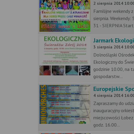
2 sierpnia 2014 10:00
Familijne wekendy z 
sierpnia. Weekendy: 
31 - SIERPNIA Start 
Jarmark Ekolog
3 sierpnia 2014 10:00
Dolnośląski Ośrode
Ekologiczny do Świer
godzinie 10.00, na 
gospodarstw...
Europejskie S
4 sierpnia 2014 16:00
Zapraszamy do udzia
inauguracyjny orkies
miejscowości Łobez 
godz. 16.00...