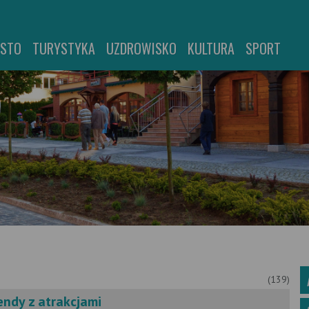
ASTO
TURYSTYKA
UZDROWISKO
KULTURA
SPORT
(139)
endy z atrakcjami