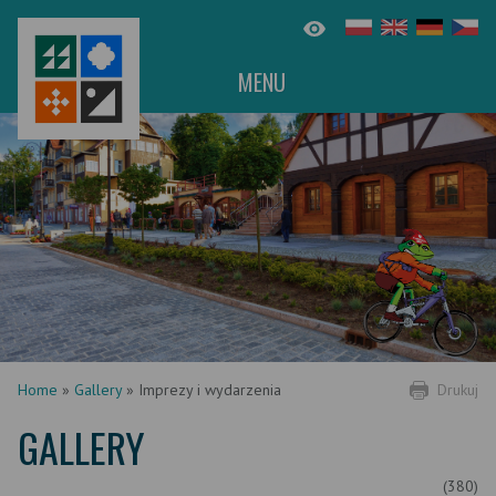
MENU
Home
»
Gallery
»
Imprezy i wydarzenia
Drukuj
GALLERY
(380)