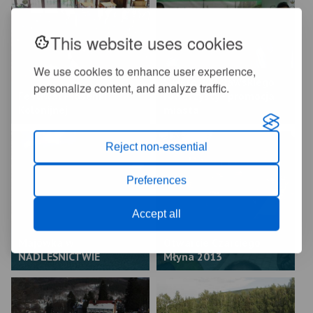
This website uses cookies
We use cookies to enhance user experience,
Święto wrocławskiego
personalize content, and analyze traffic.
Festiwal Piosenki
rowerzysty - promocja
Kolonijnej
miasta
Reject non-essential
Preferences
Accept all
Majówka w
Otwarcie Czarciego
NADLEŚNICTWIE
Młyna 2013