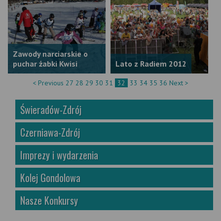
Zawody narciarskie o
puchar żabki Kwisi
Lato z Radiem 2012
< Previous
27
28
29
30
31
32
33
34
35
36
Next >
Świeradów-Zdrój
Czerniawa-Zdrój
Imprezy i wydarzenia
Kolej Gondolowa
Nasze Konkursy