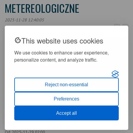
METEREOLOGICZNE
2025-11-28 12:40:05
+
-
A
A
This website uses cookies
We use cookies to enhance user experience,
personalize content, and analyze traffic.
Reject non-essential
Opady marznące stopień: 1
Preferences
prawd. 80%
Przebieg: Prognozowane są słabe opady marznącego deszczu lub
mżawki powodujące gołoledź.
Accept all
Uwagi: Brak.
Ważne:
Od: 2025-11-29 02:00