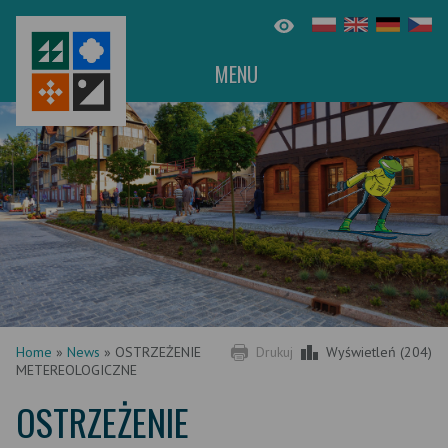
MENU
Home
»
News
»
OSTRZEŻENIE
Drukuj
Wyświetleń (204)
METEREOLOGICZNE
OSTRZEŻENIE