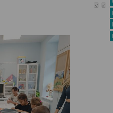
+
-
A
A