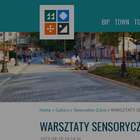
BIP
TOWN
T
Home
»
Gallery
»
Świeradów-Zdrój
»
WARSZTATY SE
WARSZTATY SENSORYCZN
2025-09-18 14:14:36