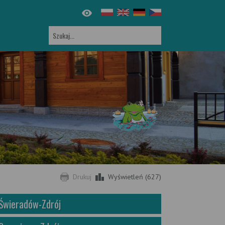
Drukuj
Wyświetleń (627)
Świeradów-Zdrój