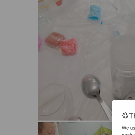
T
We us
analyz