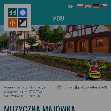
MENU
Home
»
Gallery
»
Imprezy i
Drukuj
Wyświetleń (569)
wydarzenia
»
MUZYCZNA
MAJÓWKA 01.05.2025 R.
MUZYCZNA MAJÓWKA