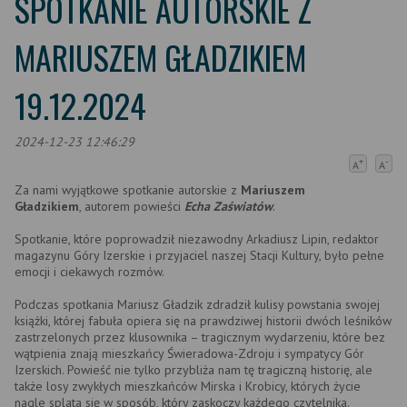
SPOTKANIE AUTORSKIE Z
MARIUSZEM GŁADZIKIEM
19.12.2024
2024-12-23 12:46:29
+
-
A
A
Za nami wyjątkowe spotkanie autorskie z
Mariuszem
Gładzikiem
, autorem powieści
Echa Zaświatów
.
Spotkanie, które poprowadził niezawodny Arkadiusz Lipin, redaktor
magazynu Góry Izerskie i przyjaciel naszej Stacji Kultury, było pełne
emocji i ciekawych rozmów.
Podczas spotkania Mariusz Gładzik zdradził kulisy powstania swojej
książki, której fabuła opiera się na prawdziwej historii dwóch leśników
zastrzelonych przez klusownika – tragicznym wydarzeniu, które bez
wątpienia znają mieszkańcy Świeradowa-Zdroju i sympatycy Gór
Izerskich. Powieść nie tylko przybliża nam tę tragiczną historię, ale
także losy zwykłych mieszkańców Mirska i Krobicy, których życie
nagle splata się w sposób, który zaskoczy każdego czytelnika.