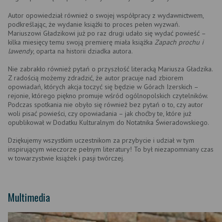
Autor opowiedział również o swojej współpracy z wydawnictwem,
podkreślając, że wydanie książki to proces pełen wyzwań.
Mariuszowi Gładzikowi już po raz drugi udało się wydać powieść –
kilka miesięcy temu swoją premierę miała książka
Zapach prochu i
lawendy
, oparta na historii dziadka autora.
Nie zabrakło również pytań o przyszłość literacką Mariusza Gładzika.
Z radością możemy zdradzić, że autor pracuje nad zbiorem
opowiadań, których akcja toczyć się będzie w Górach Izerskich –
rejonie, którego piękno promuje wśród ogólnopolskich czytelników.
Podczas spotkania nie obyło się również bez pytań o to, czy autor
woli pisać powieści, czy opowiadania – jak choćby te, które już
opublikował w Dodatku Kulturalnym do Notatnika Świeradowskiego.
Dziękujemy wszystkim uczestnikom za przybycie i udział w tym
inspirującym wieczorze pełnym literatury! To był niezapomniany czas
w towarzystwie książek i pasji twórczej.
Multimedia