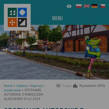
MENU
Home
»
Gallery
»
Imprezy i
Drukuj
Wyświetleń (495)
wydarzenia
»
SPOTKANIE
AUTORSKIE Z MARIUSZEM
GŁADZIKIEM 19.12.2024