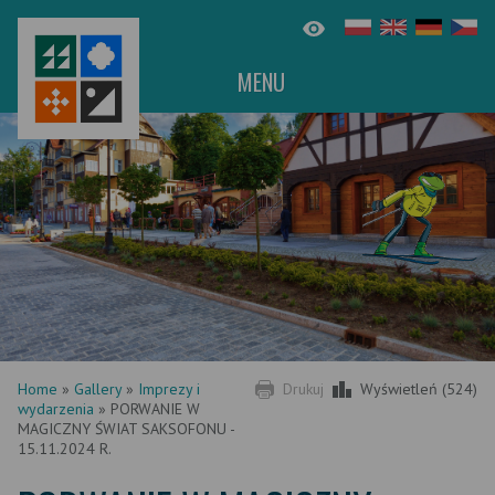
MENU
Home
»
Gallery
»
Imprezy i
Drukuj
Wyświetleń (524)
wydarzenia
»
PORWANIE W
MAGICZNY ŚWIAT SAKSOFONU -
15.11.2024 R.