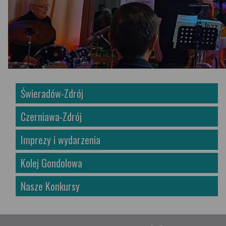
Świeradów-Zdrój
Czerniawa-Zdrój
Imprezy i wydarzenia
Kolej Gondolowa
Nasze Konkursy