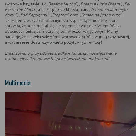
światowe hity, takie jak
„Besame Mucho”
,
„Dream a Little Dream”
,
„Fly
Me to the Moon”
, a także polskie klasyki, m.in.
„W moim magicznym
domu”
,
„Pod Papugami”
,
„Szeptem”
oraz
„Samba na jedną nutę”
.
Dziękujemy wszystkim obecnym za wspaniałą atmosferę, która
sprawiła, że koncert stał się niezapomnianym przeżyciem. Wasza
obecność i entuzjazm uczyniły ten wieczór wyjątkowym. Mamy
nadzieję, że muzyka saksofonu wprowadziła Was w magiczny nastrój,
a wydarzenie dostarczyło wielu pozytywnych emocji!
Zrealizowano przy udziale środków funduszu rozwiązywania
problemów alkoholowych i przeciwdziałania narkomanii.
Multimedia