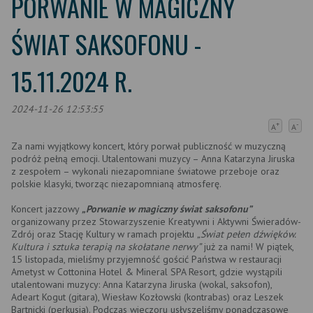
PORWANIE W MAGICZNY
ŚWIAT SAKSOFONU -
15.11.2024 R.
2024-11-26 12:53:55
+
-
A
A
Za nami wyjątkowy koncert, który porwał publiczność w muzyczną
podróż pełną emocji. Utalentowani muzycy – Anna Katarzyna Jiruska
z zespołem – wykonali niezapomniane światowe przeboje oraz
polskie klasyki, tworząc niezapomnianą atmosferę.
Koncert jazzowy
„Porwanie w magiczny świat saksofonu”
organizowany przez Stowarzyszenie Kreatywni i Aktywni Świeradów-
Zdrój oraz Stację Kultury w ramach projektu
„Świat pełen dźwięków.
Kultura i sztuka terapią na skołatane nerwy”
już za nami! W piątek,
15 listopada, mieliśmy przyjemność gościć Państwa w restauracji
Ametyst w Cottonina Hotel & Mineral SPA Resort, gdzie wystąpili
utalentowani muzycy: Anna Katarzyna Jiruska (wokal, saksofon),
Adeart Kogut (gitara), Wiesław Kozłowski (kontrabas) oraz Leszek
Bartnicki (perkusja). Podczas wieczoru usłyszeliśmy ponadczasowe