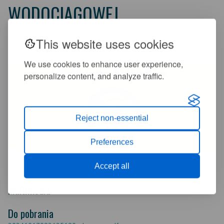
WODOCIĄGOWEJ
2024-10-17 09:55:06
This website uses cookies
+
-
A
A
We use cookies to enhance user experience,
personalize content, and analyze traffic.
Reject non-essential
Preferences
Accept all
Multimedia
Do pobrania