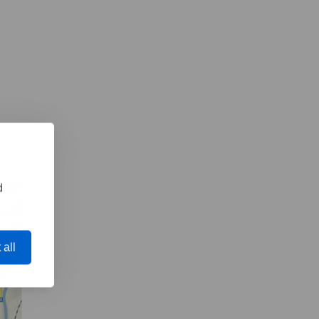
d
 all