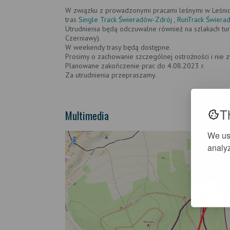
W związku z prowadzonymi pracami leśnymi w Leśnic
tras
Single Track Świeradów-Zdrój
,
RunTrack Świera
Utrudnienia będą odczuwalne również na szlakach tur
Czerniawy).
W weekendy trasy będą dostępne.
Prosimy o zachowanie szczególnej ostrożności i nie z
Planowane zakończenie prac do 4.08.2023 r.
Za utrudnienia przepraszamy.
T
Multimedia
We us
analyz