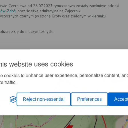
twie Czerniawa od 26.07.2023 tymczasowo zostały zamknięte odcinki
dów-Zdrój
oraz ścieżka edukacyjna na Zajęcznik.
ystycznych czarnym (w stronę Groty oraz zielonym w kierunku
bliżanie się do maszyn leśnych.
his website uses cookies
e cookies to enhance user experience, personalize content, an
e traffic.
Reject non-essential
Preferences
Accept