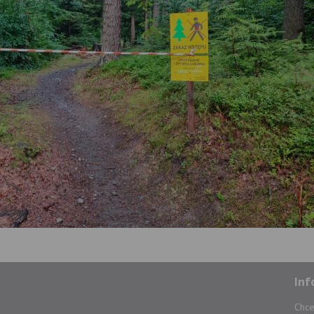
Inf
Chce