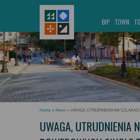
BIP
TOWN
T
Home
»
News
»
UWAGA, UTRUDNIENIA NA SZLAKAC
UWAGA, UTRUDNIENIA N