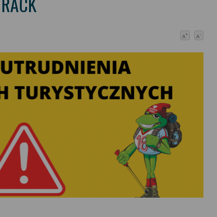
TRACK
+
-
A
A