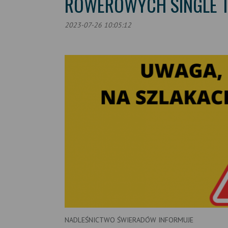
ROWEROWYCH SINGLE 
2023-07-26 10:05:12
NADLEŚNICTWO ŚWIERADÓW INFORMUJE