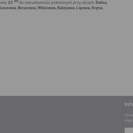
00
koło
13
do nieruchomości położonych przy ulicach:
Dolna,
Sosnowa, Brzozowa, Wiśniowa, Kolejowa, Lipowa, Kręta.
Inf
Chce
impr