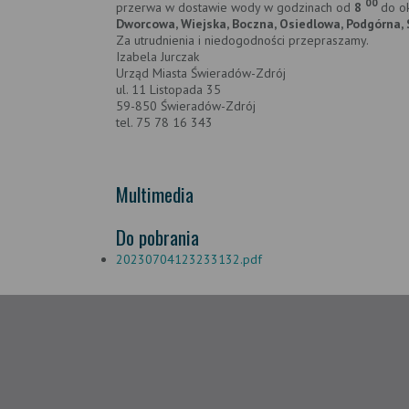
00
przerwa w dostawie wody w godzinach od
8
do o
Dworcowa, Wiejska, Boczna, Osiedlowa, Podgórna, 
Za utrudnienia i niedogodności przepraszamy.
Izabela Jurczak
Urząd Miasta Świeradów-Zdrój
ul. 11 Listopada 35
59-850 Świeradów-Zdrój
tel. 75 78 16 343
Multimedia
Do pobrania
20230704123233132.pdf