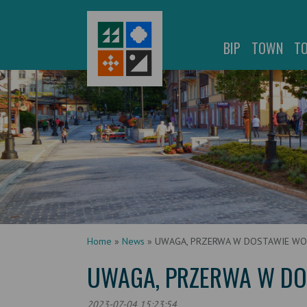
BIP
TOWN
T
Home
»
News
»
UWAGA, PRZERWA W DOSTAWIE W
UWAGA, PRZERWA W D
2023-07-04 15:23:54