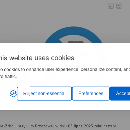
+
-
A
A
his website uses cookies
e cookies to enhance user experience, personalize content, an
e traffic.
Reject non-essential
Preferences
Accept
e-Zdroju przy ulicy Brzozowej, w dniu
05 lipca 2023 roku
nastąpi