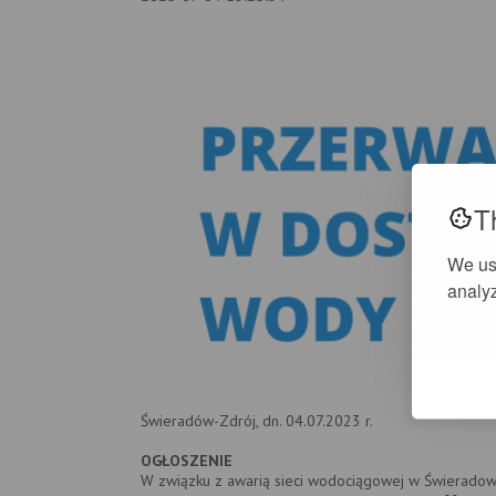
T
We us
analyz
Świeradów-Zdrój, dn. 04.07.2023 r.
OGŁOSZENIE
W związku z awarią sieci wodociągowej w Świeradowi