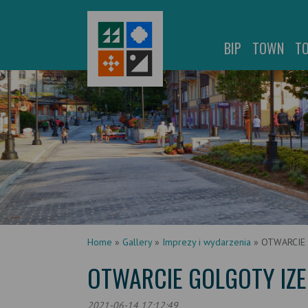
BIP
TOWN
T
Home
»
Gallery
»
Imprezy i wydarzenia
»
OTWARCIE G
OTWARCIE GOLGOTY IZERS
2021-06-14 17:12:49