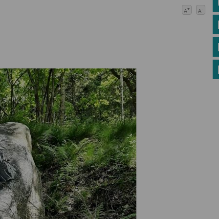
+
-
A
A