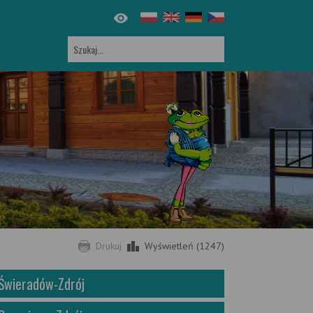
Drukuj
Wyświetleń (1247)
Świeradów-Zdrój