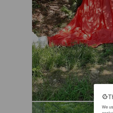
T
We us
analyz