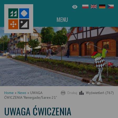
MENU
Home
»
News
»
UWAGA
Drukuj
Wyświetleń (767)
ĆWICZENIA "Renegade/Sarex-21"
UWAGA ĆWICZENIA