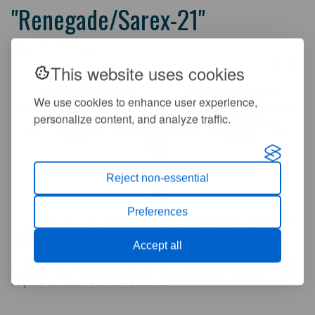
"Renegade/Sarex-21"
2021-05-19 11:23:27
+
-
A
A
This website uses cookies
We use cookies to enhance user experience,
personalize content, and analyze traffic.
Reject non-essential
Preferences
Jutro, 20.05.2021 na terenie gminy Świeradów-Zdrój między godziną
08:00 a 11:00 zostanie wyemitowany sygnał dźwiękowy z syren
alarmowych w ramach ćwiczeń "Renegade/Sarex-21".
Accept all
Pierwszy sygnał modulowany potrwa 3 minuty i będzie sygnalizował
"ogłoszenie alarmu", zaś drugi sygnał ciągły potrwa również 3 minuty
i będzie oznaczał "odwołanie alarmu."