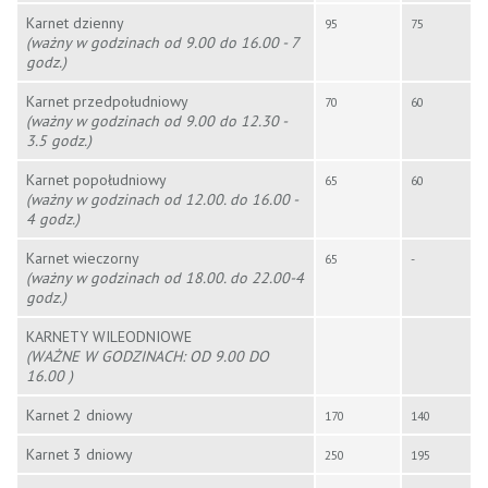
Karnet dzienny
95
75
(wa
ż
ny w godzinach od 9.00 do 16.00 - 7
godz.)
Karnet przedpo
łudniowy
70
60
(wa
ż
ny w godzinach od 9.00 do 12.30 -
3.5 godz.)
Karnet popo
łudniowy
65
60
(
wa
ż
ny w godzinach od 12.00. do 16.00 -
4 godz.)
Karnet wieczorny
65
-
(wa
ż
ny w godzinach od 18.00. do 22.00-4
godz.)
KARNETY WILEODNIOWE
(WAŻNE W GODZINACH: OD 9.00 DO
16.00 )
Karnet 2 dniowy
170
140
Karnet 3 dniowy
250
195