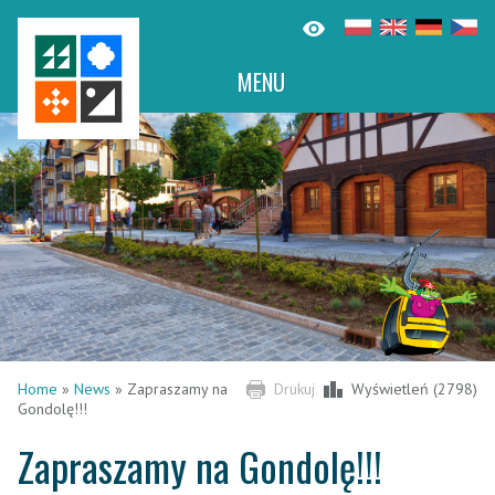
MENU
Home
»
News
»
Zapraszamy na
Drukuj
Wyświetleń (2798)
Gondolę!!!
Zapraszamy na Gondolę!!!