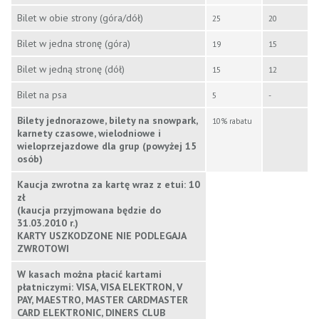
Bilet w obie strony (góra/dół)
25
20
Bilet w jedna stronę (góra)
19
15
Bilet w jedną stronę (dół)
15
12
Bilet na psa
5
-
Bilety jednorazowe, bilety na snowpark,
10% rabatu
karnety czasowe, wielodniowe i
wieloprzejazdowe dla grup (powyżej 15
osób)
Kaucja zwrotna za kartę wraz z etui: 10
zł
(kaucja przyjmowana będzie do
31.03.2010 r.)
KARTY USZKODZONE NIE PODLEGAJA
ZWROTOWI
W kasach można płacić kartami
płatniczymi: VISA, VISA ELEKTRON, V
PAY, MAESTRO, MASTER CARDMASTER
CARD ELEKTRONIC, DINERS CLUB