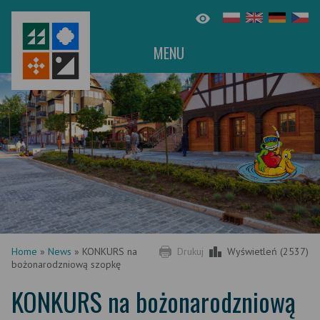
MENU
Home
»
News
»
KONKURS na
Drukuj
Wyświetleń (2537)
bożonarodzniową szopkę
KONKURS na bożonarodzniową