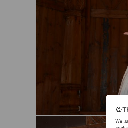
T
We us
analyz