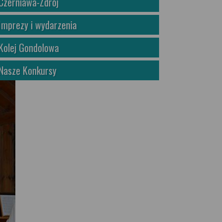
Czerniawa-Zdrój
Imprezy i wydarzenia
Kolej Gondolowa
Nasze Konkursy