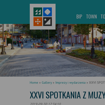
BIP
TOWN
T
Home
»
Gallery
»
Imprezy i wydarzenia
»
XXVI SPOT
XXVI SPOTKANIA Z MUZY
2019-09-30 17:34:10