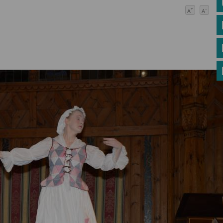
+
-
A
A