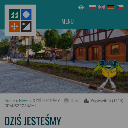
MENU
Home
»
News
»
DZIŚ JESTEŚMY
Drukuj
Wyświetleń (1215)
GDAŃSZCZANAMI
DZIŚ JESTEŚMY