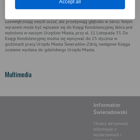
Accept all
Drodzy Mieszkańcy, Turyści, Goście naszego miasta,
każdy z nas na swój sposób przeżywa niedawną tragedię, która
wydarzyła się w Gdańsku. Jedni uczestniczą w pochodach, inni nie
uzewnętrzniają swych uczuć, ale przeżywają głęboko w sercu. Innym
wyrazem może być wpisanie się do Księgi Kondolencyjnej, która jest
wyłożona w naszym Urzędzie Miasta, przy ul. 11 Listopada 35. Do
Księgi Kondolencyjnej można się wpisywać do 25 stycznia w
godzinach pracy Urzędu Miasta Świeradów-Zdrój, następnie Księga
zostanie wysłana do gdańskiego Urzędu Miasta.
Multimedia
Informator
Świeradowski
Chcesz otrzymwać
informacje o
wydarzeniach i