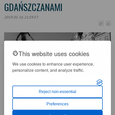
GDAŃSZCZANAMI
2019-01-16 21:59:57
+
-
A
A
This website uses cookies
We use cookies to enhance user experience,
personalize content, and analyze traffic.
DZIŚ JESTEŚMY GDAŃSZCZANAMI
Świeradów-Zdrój wyraża najgłębsze współczucie rodzinie
zamordowanego Prezydenta przyjaciołom, najbliższym oraz
Reject non-essential
mieszkańcom.
Wraz z Gdańskiem i całą Polską jesteśmy pogrążeni w żalu, jednocząc
Preferences
się w żałobie
i mówimy za Prezydentem
"... DZIELMY SIĘ DOBREM ..."