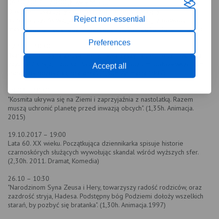
06.10.2017 – 20:00 „Łowcy Miodu”
Dokument ukazujący życie pszczół i przedstawiający
Reject non-essential
niebezpieczeństwa, jakie grożą ludzkiej cywilizacji z powodu
masowego ginięcia rodzin pszczelich. (1,15h. 2015. Dokumentalny)
Preferences
12.10. – 10:30
"Narodzinom Syna Zeusa i Hery, towarzyszy radość rodziców, oraz
zazdrość stryja, Hadesa. Podstępny bóg Podziemi dołoży wszelkich
Accept all
starań, by pozbyć się bratanka". (1,30h. Animacja.1997)
19.09 – 10:30
"Kosmita ukrywa się na Ziemi i zaprzyjaźnia z nastolatką. Razem
muszą uchronić planetę przed inwazją obcych". (1,35h. Animacja.
2015)
19.10.2017 – 19:00
Lata 60. XX wieku. Początkująca dziennikarka spisuje historie
czarnoskórych służących wywołując skandal wśród wyższych sfer.
(2,30h. 2011. Dramat, Komedia)
26.10 – 10:30
"Narodzinom Syna Zeusa i Hery, towarzyszy radość rodziców, oraz
zazdrość stryja, Hadesa. Podstępny bóg Podziemi dołoży wszelkich
starań, by pozbyć się bratanka". (1,30h. Animacja.1997)