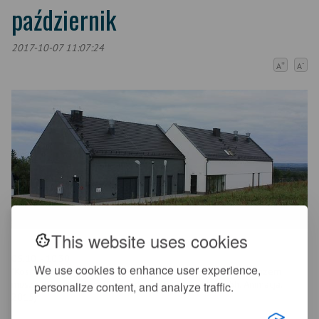
październik
2017-10-07 11:07:24
+
-
A
A
This website uses cookies
05.10. - 10:30
We use cookies to enhance user experience,
"Kosmita ukrywa się na Ziemi i zaprzyjaźnia z nastolatką. Razem
muszą uchronić planetę przed inwazją obcych". (1,35h. Animacja.
personalize content, and analyze traffic.
2015)