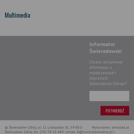
Multimedia
Informator
Świeradowski
Chcesz otrzymwać
informacje o
wydarzeniach i
imprezach
Świeradowa-Zdroju?
© Świeradów-Zdrój, ul. 11 Listopada 35, 59-850
Wykonanie: amistad.pl
Świeradów-Zdrój; tel. (75) 78 16 489; email: it@swieradowzdroj.pl |