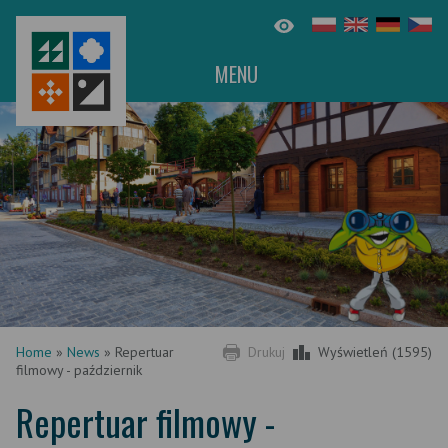
MENU
Home
»
News
»
Repertuar
Drukuj
Wyświetleń (1595)
filmowy - październik
Repertuar filmowy -