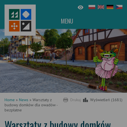
MENU
Home
»
News
»
Warsztaty z
Drukuj
Wyświetleń (1681)
budowy domków dla owadów -
bezpłatne
Warsztaty z budowy domków