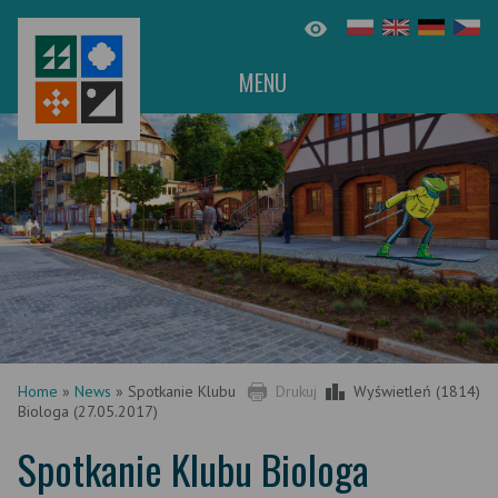
MENU
Home
»
News
»
Spotkanie Klubu
Drukuj
Wyświetleń (1814)
Biologa (27.05.2017)
Spotkanie Klubu Biologa