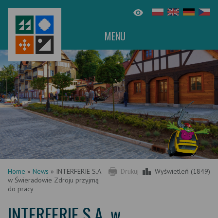
MENU
Home
»
News
»
INTERFERIE S.A.
Drukuj
Wyświetleń (1849)
w Świeradowie Zdroju przyjmą
do pracy
INTERFERIE S.A. w