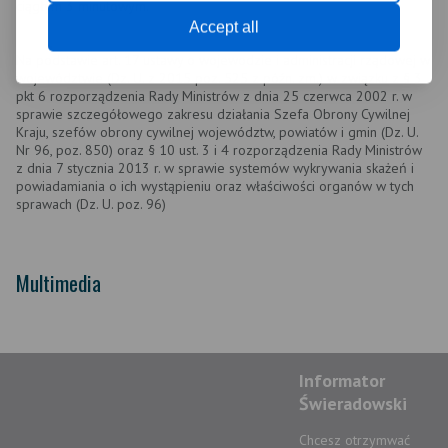
ciągłym 3 minutowym.
Accept all
Na podstawie art. 17 ustawy o wojewodzie i administracji rządowej w
województwie (Dz. U. z 2015 poz. 525 z późn. zm.) w związku z § 3
pkt 6 rozporządzenia Rady Ministrów z dnia 25 czerwca 2002 r. w
sprawie szczegółowego zakresu działania Szefa Obrony Cywilnej
Kraju, szefów obrony cywilnej województw, powiatów i gmin (Dz. U.
Nr 96, poz. 850) oraz § 10 ust. 3 i 4 rozporządzenia Rady Ministrów
z dnia 7 stycznia 2013 r. w sprawie systemów wykrywania skażeń i
powiadamiania o ich wystąpieniu oraz właściwości organów w tych
sprawach (Dz. U. poz. 96)
Multimedia
Informator
Świeradowski
Chcesz otrzymwać