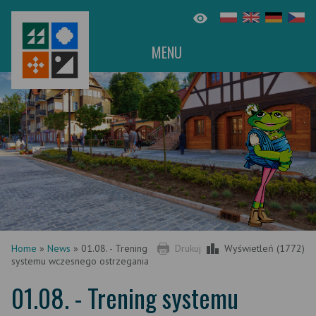
MENU
Home
»
News
»
01.08. - Trening
Drukuj
Wyświetleń (1772)
systemu wczesnego ostrzegania
01.08. - Trening systemu