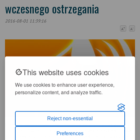
wczesnego ostrzegania
2016-08-01 11:39:16
+
-
A
A
This website uses cookies
We use cookies to enhance user experience,
personalize content, and analyze traffic.
Reject non-essential
Burmistrz Świeradowa-Zdroju informuje, że w dniu 01.08.2016 roku
od godz. 17.00 do 17.03 wyemitowany zostanie sygnał modulowany
Preferences
3 minutowy oraz o godz. 17.10 nastąpi odwołanie alarmu sygnałem