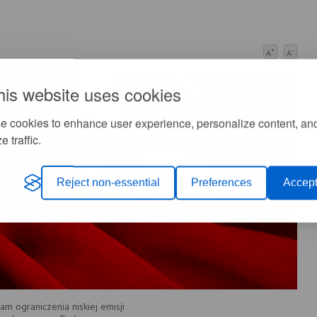
+
-
A
A
his website uses cookies
e cookies to enhance user experience, personalize content, an
e traffic.
Reject non-essential
Preferences
Accept
m ograniczenia niskiej emisji