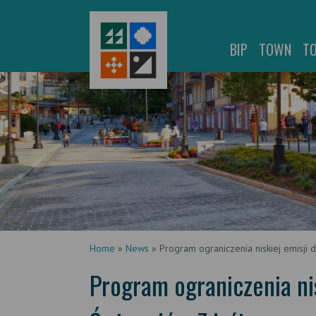
BIP
TOWN
T
Home
»
News
»
Program ograniczenia niskiej emisji 
Program ograniczenia nis