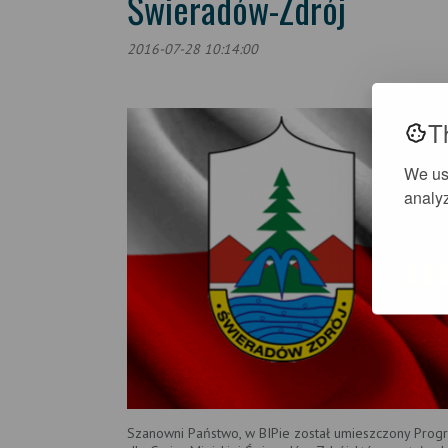
Świeradów-Zdrój
2016-07-28 10:14:00
T
We us
analyz
Szanowni Państwo, w BIPie został umieszczony Progra