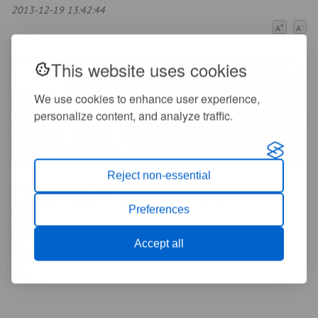
2013-12-19 13:42:44
+
-
A
A
This website uses cookies
We use cookies to enhance user experience,
personalize content, and analyze traffic.
Reject non-essential
Gdzie strzelić korkiem?
:
zapraszamy do zapoznania się z ofertami sylwestrowymi
Preferences
Accept all