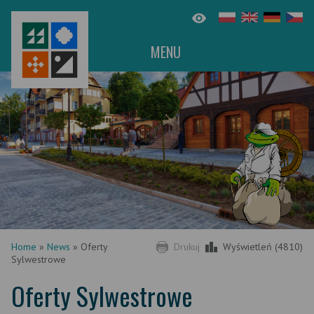
MENU
Home
»
News
»
Oferty
Drukuj
Wyświetleń (4810)
Sylwestrowe
Oferty Sylwestrowe