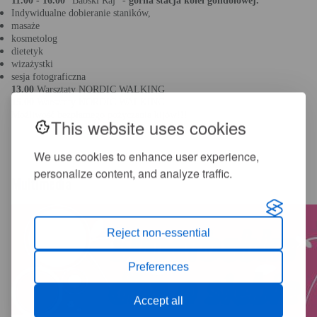
11.00 - 16.00
"Babski Raj" -
górna stacja kolei gondolowej.
Indywidualne dobieranie staników,
masaże
kosmetolog
dietetyk
wizażystki
sesja fotograficzna
13.00
Warsztaty NORDIC WALKING
15.00
Warsztaty NORDIC WALKING
Możliwość bezpłatnego pożyczania kijów!!!
This website uses cookies
We use cookies to enhance user experience,
personalize content, and analyze traffic.
Multimedia
Reject non-essential
Preferences
Accept all