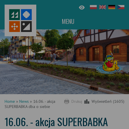
MENU
Home
»
News
»
16.06. - akcja
Drukuj
Wyświetleń (1605)
SUPERBABKA dba o siebie
16.06. - akcja SUPERBABKA