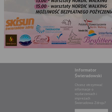
Informator
Świeradowski
Chcesz otrzymwać
informacje o
wydarzeniach i
imprezach
Świeradowa-Zdroju?