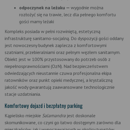
odpoczynek na leżaku —
wygodnie można
rozłożyć się na trawie, lecz dla pełnego komfortu
gości mamy leżaki
Kompleks posiada w pełni rozwiniętą, estetyczną
infrastrukturę sanitarno-socjalną. Do dyspozycji gości oddany
jest nowoczesny budynek zaplecza z komfortowymi
szatniami, przebieralniami oraz pełnym węzłem sanitarnym.
Obiekt jest w 100% przystosowany do potrzeb osób z
niepełnosprawnościami (OzN). Nad bezpieczeństwem
odwiedzających nieustannie czuwa profesjonalna ekipa
ratowników oraz punkt opieki medycznej, a krystaliczną
jakość wody gwarantują zaawansowane technologicznie
stacje uzdatniania.
Komfortowy dojazd i bezpłatny parking
Kąpielisko miejskie
Salamandra
jest doskonale
skomunikowane, co czyni go łatwo dostępnym zarówno dla
mieszkańców, jak i wypoczywających w okolicy turystów.