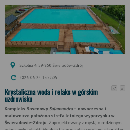
Szkolna 4, 59-850 Świeradów-Zdrój
2026-06-24 15:52:05
+
-
Krystaliczna woda i relaks w górskim
A
A
uzdrowisku
Kompleks Basenowy
Salamandra
– nowoczesna i
malowniczo położona strefa letniego wypoczynku w
Świeradowie-Zdroju.
Zaprojektowany z myślą o rodzinnym
odpoczynku obiekt, idealnie łączy w sobie sportowy charakter,