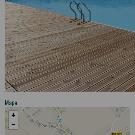
Mapa
+
−