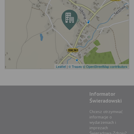
Leaflet
|
© Traseo
© OpenStreetMap contributors
Informator
Świeradowski
Chcesz otrzymwać
informacje o
wydarzeniach i
imprezach
Świeradowa-Zdroju?