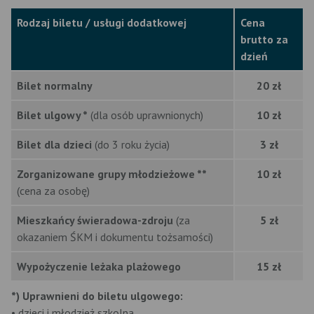
Rodzaj biletu / usługi dodatkowej
Cena
brutto za
dzień
Bilet normalny
20 zł
Bilet ulgowy *
(dla osób uprawnionych)
10 zł
Bilet dla dzieci
(do 3 roku życia)
3 zł
Zorganizowane grupy młodzieżowe **
10 zł
(cena za osobę)
Mieszkańcy świeradowa-zdroju
(za
5 zł
okazaniem ŚKM i dokumentu tożsamości)
Wypożyczenie leżaka plażowego
15 zł
*) Uprawnieni do biletu ulgowego:
• dzieci i młodzież szkolna