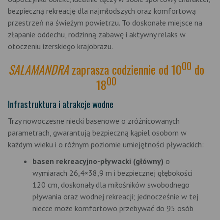
bezpieczną rekreację dla najmłodszych oraz komfortową
przestrzeń na świeżym powietrzu. To doskonałe miejsce na
złapanie oddechu, rodzinną zabawę i aktywny relaks w
otoczeniu izerskiego krajobrazu.
00
SALAMANDRA
zaprasza codziennie od 10
do
00
18
Infrastruktura i atrakcje wodne
Trzy nowoczesne niecki basenowe o zróżnicowanych
parametrach, gwarantują bezpieczną kąpiel osobom w
każdym wieku i o różnym poziomie umiejętności pływackich:
basen rekreacyjno-pływacki (główny)
o
wymiarach 26,4×38,9 m i bezpiecznej głębokości
120 cm, doskonały dla miłośników swobodnego
pływania oraz wodnej rekreacji; jednocześnie w tej
niecce może komfortowo przebywać do 95 osób