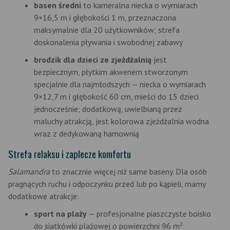
basen średni
to kameralna niecka o wymiarach
9×16,5 m i głębokości 1 m, przeznaczona
maksymalnie dla 20 użytkowników; strefa
doskonalenia pływania i swobodnej zabawy
brodzik dla dzieci ze zjeżdżalnią
jest
bezpiecznym, płytkim akwenem stworzonym
specjalnie dla najmłodszych — niecka o wymiarach
9×12,7 m i głębokość 60 cm, mieści do 15 dzieci
jednocześnie; dodatkową, uwielbianą przez
maluchy atrakcją, jest kolorowa zjeżdżalnia wodna
wraz z dedykowaną hamownią
Strefa relaksu i zaplecze komfortu
Salamandra
to znacznie więcej niż same baseny. Dla osób
pragnących ruchu i odpoczynku przed lub po kąpieli, mamy
dodatkowe atrakcje:
sport na plaży
— profesjonalne piaszczyste boisko
do siatkówki plażowej o powierzchni 96 m²