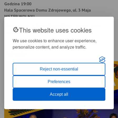
Godzina 19:00
Hala Spacerowa Domu Zdrojowego, ul. 3 Maja
WSTĘP WOLNY!
Do zobaczenia w Świeradowie-Zdroju – mieście muzyki,
This website uses cookies
nadziei i pięknych spotkań!
We use cookies to enhance user experience,
personalize content, and analyze traffic.
Multimedia
Reject non-essential
Preferences
Accept all