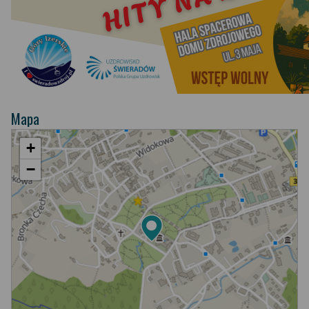
Mapa
+
−