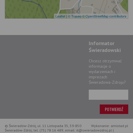
Leaflet
|
© Traseo
© OpenStreetMap contributors
Informator
Świeradowski
Chcesz otrzymwać
informacje o
wydarzeniach i
imprezach
Świeradowa-Zdroju?
© Świeradów-Zdrój, ul. 11 Listopada 35, 59-850
Wykonanie: amistad.pl
Świeradów-Zdrój; tel. (75) 78 16 489; email: it@swieradowzdroj.pl |