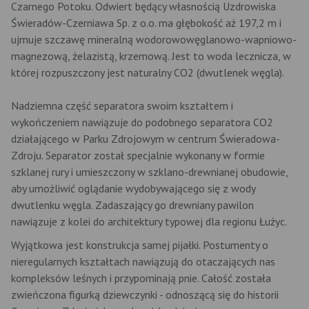
Czarnego Potoku. Odwiert będący własnością Uzdrowiska
Świeradów-Czerniawa Sp. z o.o. ma głębokość aż 197,2 m i
ujmuje szczawę mineralną wodorowowęglanowo-wapniowo-
magnezową, żelazistą, krzemową. Jest to woda lecznicza, w
której rozpuszczony jest naturalny CO2 (dwutlenek węgla).
Nadziemna część separatora swoim kształtem i
wykończeniem nawiązuje do podobnego separatora CO2
działającego w Parku Zdrojowym w centrum Świeradowa-
Zdroju. Separator został specjalnie wykonany w formie
szklanej rury i umieszczony w szklano-drewnianej obudowie,
aby umożliwić oglądanie wydobywającego się z wody
dwutlenku węgla. Zadaszający go drewniany pawilon
nawiązuje z kolei do architektury typowej dla regionu Łużyc.
Wyjątkowa jest konstrukcja samej pijałki. Postumenty o
nieregularnych kształtach nawiązują do otaczających nas
kompleksów leśnych i przypominają pnie. Całość została
zwieńczona figurką dziewczynki - odnoszącą się do historii