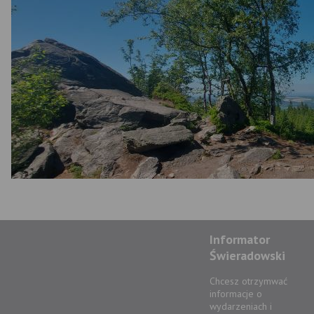
Informator
Świeradowski
Chcesz otrzymwać
informacje o
wydarzeniach i