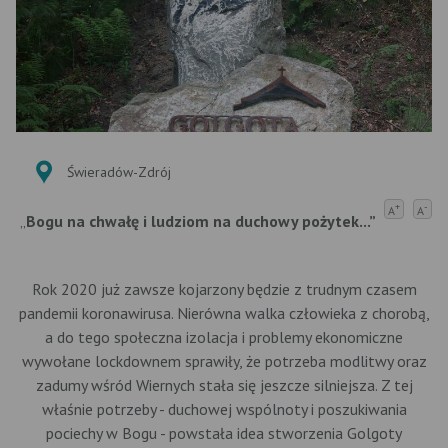
Świeradów-Zdrój
+
-
A
A
„
Bogu na chwałę i ludziom na duchowy pożytek...”
Rok 2020 już zawsze kojarzony będzie z trudnym czasem
pandemii koronawirusa. Nierówna walka człowieka z chorobą,
a do tego społeczna izolacja i problemy ekonomiczne
wywołane lockdownem sprawiły, że potrzeba modlitwy oraz
zadumy wśród Wiernych stała się jeszcze silniejsza. Z tej
właśnie potrzeby - duchowej wspólnoty i poszukiwania
pociechy w Bogu - powstała idea stworzenia Golgoty