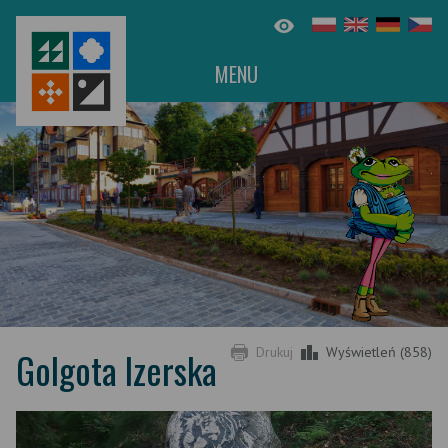
MENU
Golgota Izerska
Drukuj
Wyświetleń (858)