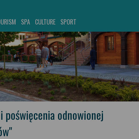
OURISM
SPA
CULTURE
SPORT
 i poświęcenia odnowionej
ów"