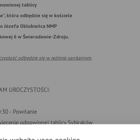
nowionej tablicy
, która odbędzie się w kościele
go Józefa Oblubieńca NMP
szkowej 6 w Świeradowie-Zdroju.
ystość odbędzie się w reżimie sanitarnym.
AM UROCZYSTOŚCI:
:30
- Powitanie
więcenie
odnowionej tablicy Sybiraków
- Msza Święta
his website uses cookies