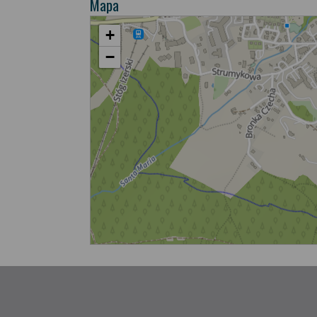
Mapa
+
−