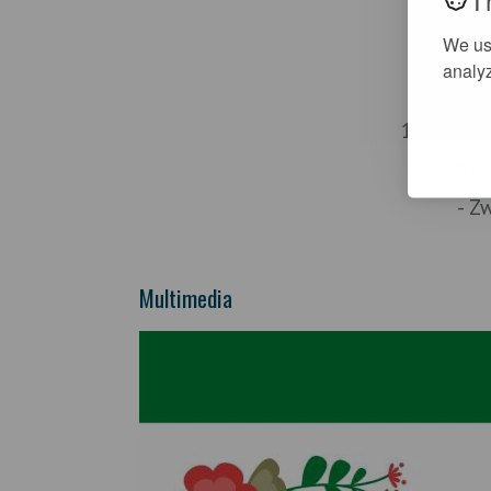
We us
Następnie
analyz
p
11:45
- Pr
- Słodki 
- Z
Multimedia