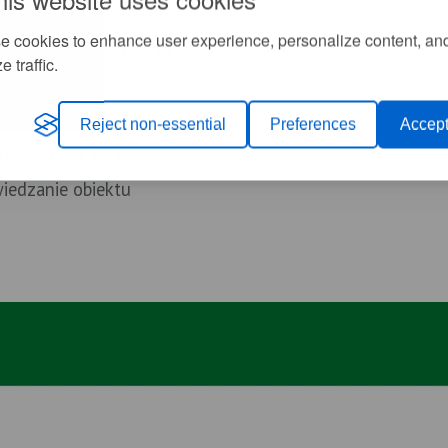
e cookies to enhance user experience, personalize content, an
, jeżeli pozwolą na to
e traffic.
rzepisy prawa:
zyjazd do Stacji Kultury
Reject non-essential
Preferences
Accept
poczęstunek na peronie
wiedzanie obiektu