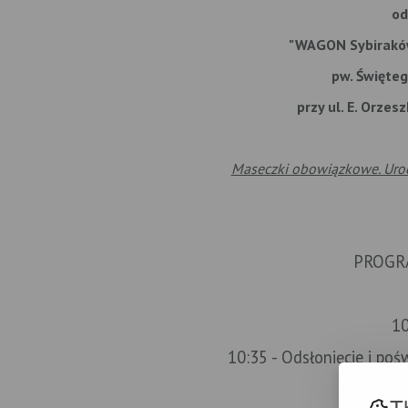
od
"WAGON Sybiraków"
pw. Święte
przy ul. E. Orze
Maseczki obowiązkowe. Urocz
PROGR
10
10:35
- Odsłonięcie i poś
T