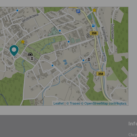
Leaflet
|
© Traseo
© OpenStreetMap contributors
Inf
Chce