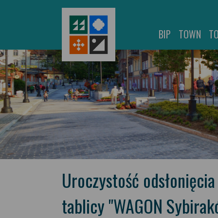
BIP
TOWN
T
Uroczystość odsłonięcia
tablicy "WAGON Sybirak