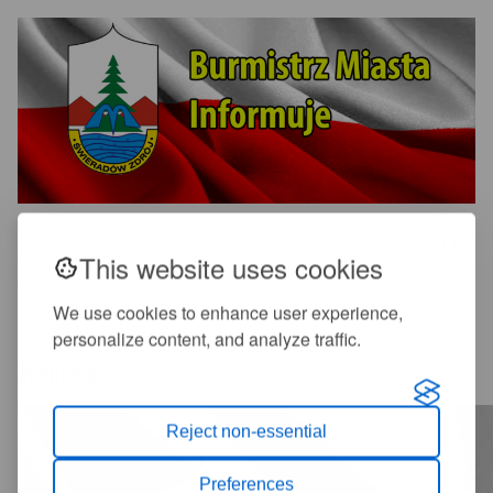
+
-
A
A
Informujemy, iż 2 listopada Urząd Miasta bedzie
This website uses cookies
nieczynny
We use cookies to enhance user experience,
personalize content, and analyze traffic.
Multimedia
Reject non-essential
Preferences