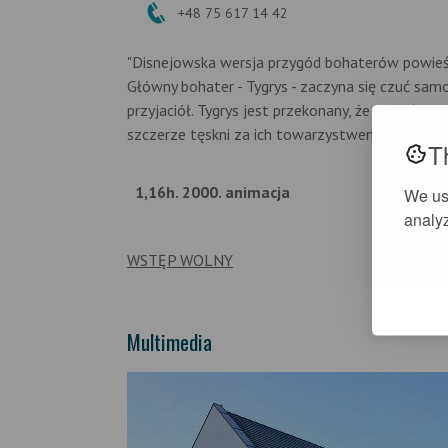
+48 75 617 14 42
"Disnejowska wersja przygód bohaterów powieści 
Główny bohater - Tygrys - zaczyna się czuć sa
przyjaciół. Tygrys jest przekonany, że gdzieś w
szczerze tęskni za ich towarzystwem".
T
1,16h. 2000. animacja
We us
analyz
WSTĘP WOLNY
Multimedia