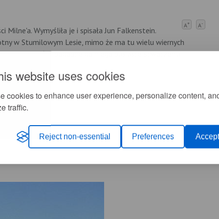
+
-
A
A
Milne'a. Wymyśliła je i spisała Jun Falkenstein.
motny w Stumilowym Lesie, mimo że ma tu wielu wiernych
 okolicy muszą żyć podobne do niego pasiaste stworzenia i
his website uses cookies
e cookies to enhance user experience, personalize content, an
e traffic.
Reject non-essential
Preferences
Accept