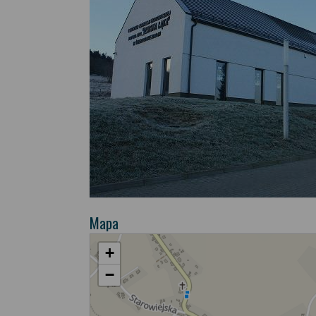
Mapa
+
−