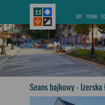
BIP
TOWN
T
Seans bajkowy - Izerska