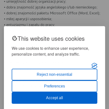
• umiejętność dobrej organizacji pracy;
• dobra znajomość języka angielskiego i/lub niemieckiego;
• dobrej znajomości pakietu Microsoft Office (Word, Excel);
• miłej aparycji i usposobienia;
• entuzjazmu i zapału do pracy;
• dyspozycyjności.
This website uses cookies
W zamian oferujemy:
We use cookies to enhance user experience,
• zatrudnienie w oparciu o umowę o pracę;
personalize content, and analyze traffic.
• atrakcyjne wynagrodzenie;
• pracę w młodym i zgranym zespole;
• szansę rozwoju zawodowego i osobistego.
Reject non-essential
Aplikacje prosimy przesyłać na adres
hr@cottonina.pl
z
dopiskiem „Aplikacja Recepcjonista” oraz
Preferences
z następującym oświadczeniem: "Wyrażam zgodę na
przetwarzanie moich danych osobowych zawartych w mojej
Accept all
ofercie pracy dla potrzeb niezbędnych do realizacji procesu
rekrutacji zgodnie