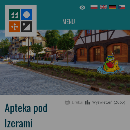
MENU
Apteka pod
Drukuj
Wyświetleń (2663)
Izerami