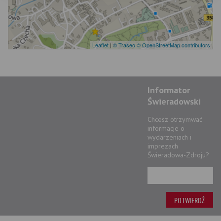
Leaflet
|
© Traseo
© OpenStreetMap contributors
Informator
Świeradowski
Chcesz otrzymwać
informacje o
wydarzeniach i
imprezach
Świeradowa-Zdroju?