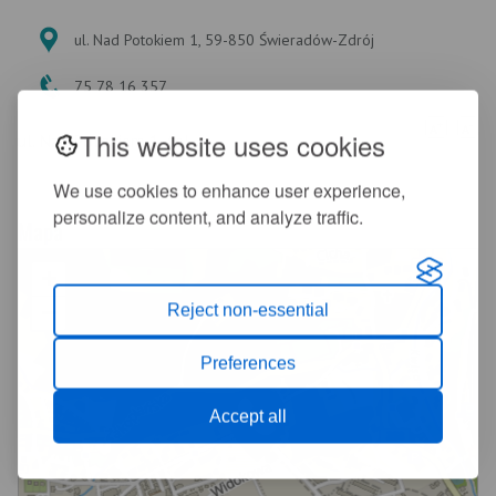
ul. Nad Potokiem 1, 59-850 Świeradów-Zdrój
75 78 16 357
+
-
A
A
This website uses cookies
ul. Nad Potokiem 1, tel.
We use cookies to enhance user experience,
personalize content, and analyze traffic.
Mapa
+
−
Reject non-essential
Preferences
Accept all