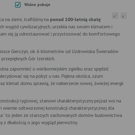
Wolne pokoje
+
-
A
A
a na ziemi, trafiliśmy na
ponad 100-letnią chatę
ich wygód cywilizacyjnych, urzekła nas swoim klimatem i
 nam się ją odrestaurować i przystosować do komfortowego
iosce Gierczyn, ok. 6 kilometrów od Uzdrowiska Świeradów
 przepięknych Gór Izerskich.
ożna zapomnieć o wielkomiejskim zgiełku oraz spędzić
zdecydować się na pobyt u nas. Piękna okolica, szum
raz klimat domu sprawią, że nabierzecie nowej, świeżej energii
strukcji ryglowej, stanowi charakterystyczny pejzaż wsi na
 wiernie odtworzonej konstrukcji charakterystycznej dla
ynówka” to jeden ze starszych zachowanych domów budownictwa
 z dbałością o jego wygląd pierwotny.