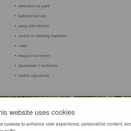
attended car park
balcony/terrace
using tche kitchen
access to washing machines
radio
miejsce na rowery
Apartment 1 bedroom
meble ogrodowe
his website uses cookies
e cookies to enhance user experience, personalize content, an
e traffic.