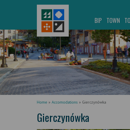
BIP
TOWN
T
Home
»
Accomodations
»
Gierczynówka
Gierczynówka