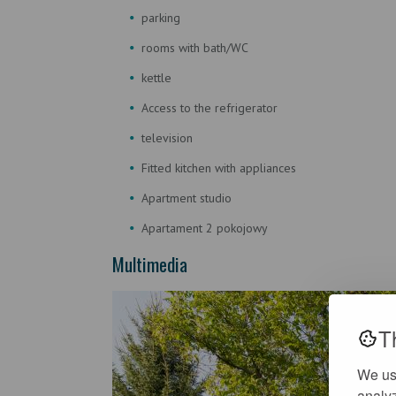
parking
rooms with bath/WC
kettle
Access to the refrigerator
television
Fitted kitchen with appliances
Apartment studio
Apartament 2 pokojowy
Multimedia
T
We us
analyz