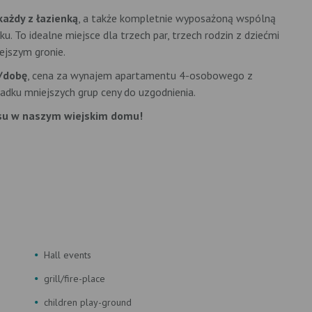
każdy z łazienką
, a także kompletnie wyposażoną wspólną
. To idealne miejsce dla trzech par, trzech rodzin z dziećmi
ejszym gronie.
ł/dobę
, cena za wynajem apartamentu 4-osobowego z
padku mniejszych grup ceny do uzgodnienia.
su w naszym wiejskim domu!
Hall events
grill/fire-place
children play-ground