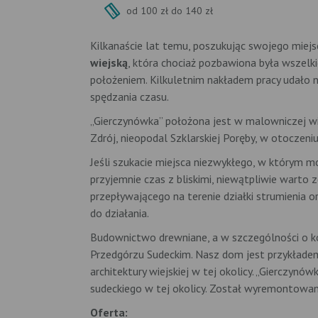
od 100 zł do 140 zł
Kilkanaście lat temu, poszukując swojego miejsc
wiejską
, która chociaż pozbawiona była wszelk
położeniem. Kilkuletnim nakładem pracy udało
spędzania czasu.
„Gierczynówka” położona jest w malowniczej w
Zdrój, nieopodal Szklarskiej Poręby, w otoczeniu
Jeśli szukacie miejsca niezwykłego, w którym m
przyjemnie czas z bliskimi, niewątpliwie warto 
przepływającego na terenie działki strumienia o
do działania.
Budownictwo drewniane, a w szczególności o kon
Przedgórzu Sudeckim. Nasz dom jest przykładem
architektury wiejskiej w tej okolicy. „Giercz
sudeckiego w tej okolicy. Został wyremontowany
Oferta: