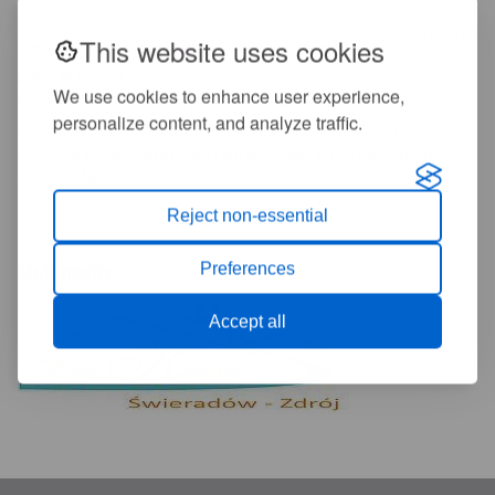
+
-
A
A
This website uses cookies
Hotel i Restauracja “Kwisa 2” poszukuje kobiet do
pracy w kuchni.
We use cookies to enhance user experience,
CV wraz z listem motywacyjnym prosimy przesyłać na
personalize content, and analyze traffic.
adres
biuro2@kwisa.com
lub przekazywać osobiście w
siedzibie firmy “Hotel i Restauracja Kwisa 2” ul. Batorego 2
59-850 Świeradów –Zdrój.
Reject non-essential
Multimedia
Preferences
Accept all